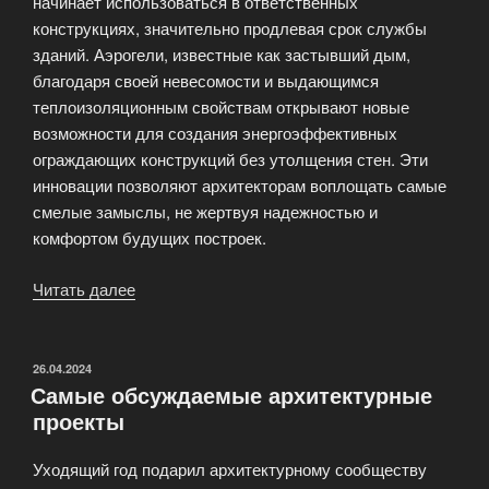
начинает использоваться в ответственных
конструкциях, значительно продлевая срок службы
зданий. Аэрогели, известные как застывший дым,
благодаря своей невесомости и выдающимся
теплоизоляционным свойствам открывают новые
возможности для создания энергоэффективных
ограждающих конструкций без утолщения стен. Эти
инновации позволяют архитекторам воплощать самые
смелые замыслы, не жертвуя надежностью и
комфортом будущих построек.
Читать далее
«Будущее
строительства:
обзор
инновационных
ОПУБЛИКОВАНО
26.04.2024
Самые обсуждаемые архитектурные
материалов
проекты
и
технологий»
Уходящий год подарил архитектурному сообществу