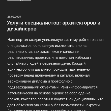
ландшафт
современной
России»
ОПУБЛИКОВАНО
26.02.2025
Услуги специалистов: архитекторов и
дизайнеров
Наш портал создал уникальную систему рейтингования
специалистов, основанную исключительно на
реальных отзывах заказчиков и качестве
реализованных проектов, что помогает избежать
случайных людей в серьезном деле. Каждый
архитектор или дизайнер проходит тщательную
проверку перед включением в каталог, включая
верификацию диплома и портфолио с
подтвержденными объектами. Рейтинг формируется
автоматически на основе оценок за соблюдение
сроков, качество работы и бюджетной дисциплины, что
дает объективную картину без возможности накрутки.
Заказчики могут изучать подробные анкеты с