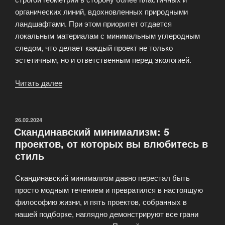
органических линий, вдохновленных природными
ландшафтами. При этом приоритет отдается
локальным материалам с минимальным углеродным
следом, что делает каждый проект не только
эстетичным, но и ответственным перед экологией.
Читать далее
«Главные
архитектурные
тренды
2025
ОПУБЛИКОВАНО
26.02.2024
Скандинавский минимализм: 5
года:
проектов, от которых вы влюбитесь в
что
стиль
будет
в
Скандинавский минимализм давно перестал быть
моде?»
просто модным течением и превратился в настоящую
философию жизни, и пять проектов, собранных в
нашей подборке, наглядно демонстрируют все грани