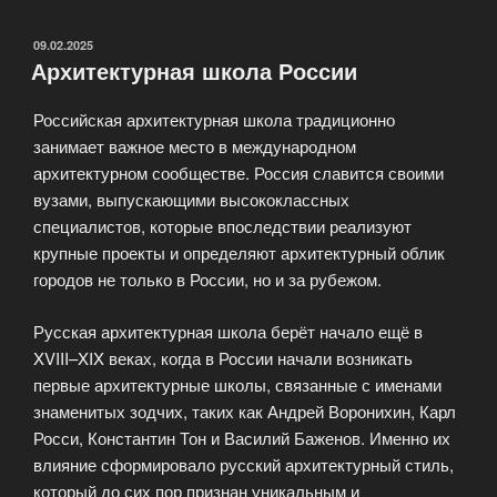
архитекторов
и
ОПУБЛИКОВАНО
09.02.2025
Архитектурная школа России
дизайнеров»
Российская архитектурная школа традиционно
занимает важное место в международном
архитектурном сообществе. Россия славится своими
вузами, выпускающими высококлассных
специалистов, которые впоследствии реализуют
крупные проекты и определяют архитектурный облик
городов не только в России, но и за рубежом.
Русская архитектурная школа берёт начало ещё в
XVIII–XIX веках, когда в России начали возникать
первые архитектурные школы, связанные с именами
знаменитых зодчих, таких как Андрей Воронихин, Карл
Росси, Константин Тон и Василий Баженов. Именно их
влияние сформировало русский архитектурный стиль,
который до сих пор признан уникальным и