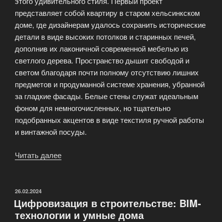
этого удивительного стиля. Первый проект
представляет собой квартиру в старом хельсинкском
доме, где дизайнерам удалось сохранить исторические
детали в виде высоких потолков и старинных печей,
дополнив их лаконичной современной мебелью из
светлого дерева. Пространство дышит свободой и
светом благодаря почти полному отсутствию лишних
предметов и продуманной системе хранения, убранной
за гладкие фасады. Белые стены служат идеальным
фоном для немногочисленных, но тщательно
подобранных акцентов в виде текстиля ручной работы
и винтажной посуды.
Читать далее
«Скандинавский
минимализм:
5
проектов,
ОПУБЛИКОВАНО
26.02.2024
Цифровизация в строительстве: BIM-
от
технологии и умные дома
которых