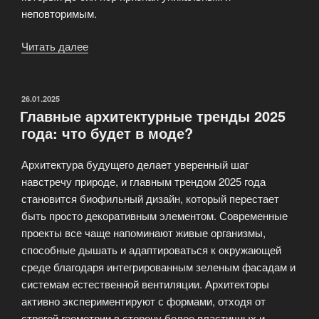
неповторимым.
Читать далее
«Архитектурная
школа
России»
ОПУБЛИКОВАНО
26.01.2025
Главные архитектурные тренды 2025
года: что будет в моде?
Архитектура будущего делает уверенный шаг
навстречу природе, и главным трендом 2025 года
становится биофильный дизайн, который перестает
быть просто декоративным элементом. Современные
проекты все чаще напоминают живые организмы,
способные дышать и адаптироваться к окружающей
среде благодаря интегрированным зеленым фасадам и
системам естественной вентиляции. Архитекторы
активно экспериментируют с формами, отходя от
строгой геометрии в сторону более пластичных и