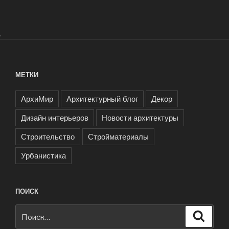
в
строительстве:
BIM-
.
технологии
и
умные
МЕТКИ
дома»
АрхиМир
Архитектурный блог
Декор
Дизайн интерьеров
Новости архитектуры
Строительство
Стройматериалы
Урбанистика
ПОИСК
Искать:
Поиск