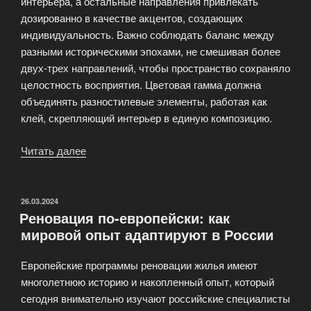
интерьера, а остальные направления привлекать
дозированно в качестве акцентов, создающих
индивидуальность. Важно соблюдать баланс между
разными историческими эпохами, не смешивая более
двух-трех направлений, чтобы пространство сохраняло
целостность восприятия. Цветовая гамма должна
объединять разностилевые элементы, работая как
клей, скрепляющий интерьер в единую композицию.
Читать далее
«Смешение
стилей
(эклектика):
как
ОПУБЛИКОВАНО
26.03.2024
Реновация по-европейски: как
не
мировой опыт адаптируют в России
ошибиться
в
Европейские программы реновации жилья имеют
сочетаниях»
многолетнюю историю и накопленный опыт, который
сегодня внимательно изучают российские специалисты