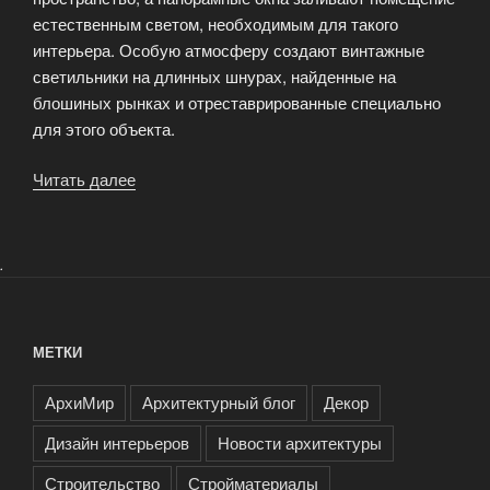
естественным светом, необходимым для такого
интерьера. Особую атмосферу создают винтажные
светильники на длинных шнурах, найденные на
блошиных рынках и отреставрированные специально
для этого объекта.
Читать далее
«Лофт
в
чистом
виде:
.
подборка
лучших
проектов
МЕТКИ
от
архитекторов
АрхиМир
Архитектурный блог
Декор
портала»
Дизайн интерьеров
Новости архитектуры
Строительство
Стройматериалы