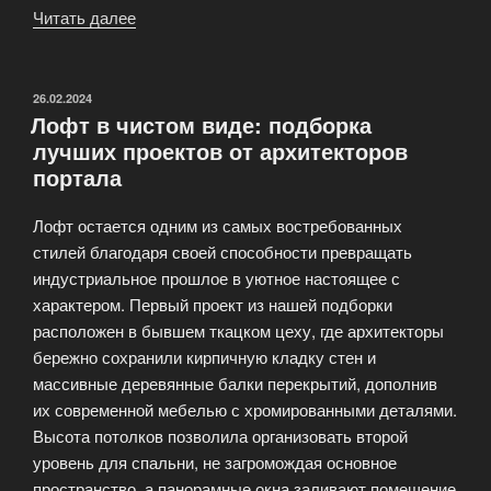
Читать далее
«Скандинавский
минимализм:
5
проектов,
ОПУБЛИКОВАНО
26.02.2024
Лофт в чистом виде: подборка
от
лучших проектов от архитекторов
которых
портала
вы
влюбитесь
Лофт остается одним из самых востребованных
в
стилей благодаря своей способности превращать
стиль»
индустриальное прошлое в уютное настоящее с
характером. Первый проект из нашей подборки
расположен в бывшем ткацком цеху, где архитекторы
бережно сохранили кирпичную кладку стен и
массивные деревянные балки перекрытий, дополнив
их современной мебелью с хромированными деталями.
Высота потолков позволила организовать второй
уровень для спальни, не загромождая основное
пространство, а панорамные окна заливают помещение