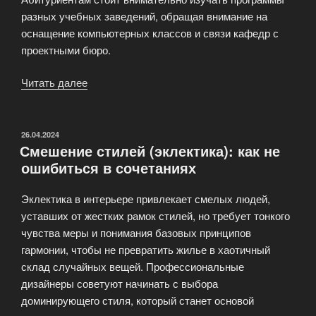
разных учебных заведений, обращая внимание на
оснащение компьютерных классов и связи кафедр с
проектными бюро.
Читать далее
«Архитектурное
образование:
где
учиться
ОПУБЛИКОВАНО
26.04.2024
Смешение стилей (эклектика): как не
и
ошибиться в сочетаниях
какие
курсы
Эклектика в интерьере привлекает смелых людей,
востребованы»
уставших от жестких рамок стилей, но требует тонкого
чувства меры и понимания базовых принципов
гармонии, чтобы не превратить жилье в хаотичный
склад случайных вещей. Профессиональные
дизайнеры советуют начинать с выбора
доминирующего стиля, который станет основой