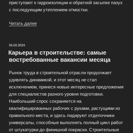
приступают к гидроизоляции и обратной засыпке пазух
с последующим утеплением отмостки.
Читать далее
«Этапы
строительства
частного
дома:
ОПУБЛИКОВАНО
26.02.2024
Карьера в строительстве: самые
от
востребованные вакансии месяца
фундамента
до
Рынок труда в строительной отрасли продолжает
кровли»
удивлять динамикой, и этот месяц не стал
исключением, принеся новые интересные предложения
для специалистов разного уровня подготовки.
Наибольший спрос сохраняется на
квалифицированных рабочих с руками, растущими из
правильного места, и здесь лидируют отделочники
универсалы, способные выполнять полный цикл работ
от штукатурки до финишной покраски. Строительные