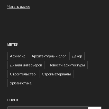
Читать далее
«Экспертный
прогноз:
как
изменится
.
рынок
недвижимости
в
МЕТКИ
следующем
сезоне»
АрхиМир
Архитектурный блог
Декор
Дизайн интерьеров
Новости архитектуры
Строительство
Стройматериалы
Урбанистика
ПОИСК