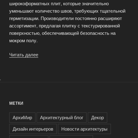
широкоформатных плит, которые значительно
уменьшают количество швов, требующих тщательной
герметизации. Производители постоянно расширяют
ассортимент, предлагая плитку с текстурированной
поверхностью, обеспечивающей безопасность на
мокром полу.
Читать далее
«ТОП-10
отделочных
материалов
для
.
ванной
комнаты»
МЕТКИ
АрхиМир
Архитектурный блог
Декор
Дизайн интерьеров
Новости архитектуры