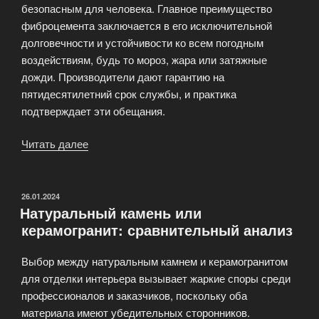
безопасным для человека. Главное преимущество
фиброцемента заключается в его исключительной
долговечности и устойчивости ко всем погодным
воздействиям, будь то мороз, жара или затяжные
дожди. Производители дают гарантию на
пятидесятилетний срок службы, и практика
подтверждает эти обещания.
Читать далее
«Что
такое
фиброцементные
панели
ОПУБЛИКОВАНО
26.01.2024
Натуральный камень или
и
керамогранит: сравнительный анализ
почему
они
Выбор между натуральным камнем и керамогранитом
популярны?»
для отделки интерьера вызывает жаркие споры среди
профессионалов и заказчиков, поскольку оба
материала имеют убедительных сторонников.