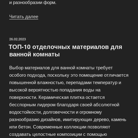
и разнообразии форм.
Читать далее
«Гайд
по
выбору
идеального
ОПУБЛИКОВАНО
26.02.2023
ТОП-10 отделочных материалов для
кирпича
ванной комнаты
для
строительства
Выбор материалов для ванной комнаты требует
дома»
особого подхода, поскольку это помещение отличается
повышенной влажностью, перепадами температур и
высокой вероятностью попадания воды на
поверхности. Керамическая плитка остается
бесспорным лидером благодаря своей абсолютной
водостойкости, долговечности и огромному
разнообразию дизайнов, имитирующих дерево, камень
или бетон. Современные коллекции позволяют
создавать целостные композиции с помощью