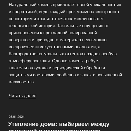
Натуральный камень привлекает своей уникальностью
и энергетикой, ведь каждый срез мрамора или гранита
неповторим и хранит отпечаток миллионов лет
геологической истории. Тактильные ощущения от
прикосновения к прохладной полированной
поверхности природного материала невозможно
воспроизвести искусственными аналогами, а
благородство натуральных оттенков создает особую
атмосферу роскоши. Однако камень требует
тщательного ухода и периодической обработки
защитными составами, особенно в зонах с повышенной
влажностью.
Читать далее
«Натуральный
камень
или
керамогранит:
ОПУБЛИКОВАНО
26.01.2024
Утепление дома: выбираем между
сравнительный
минватой и пенополистиролом
анализ»