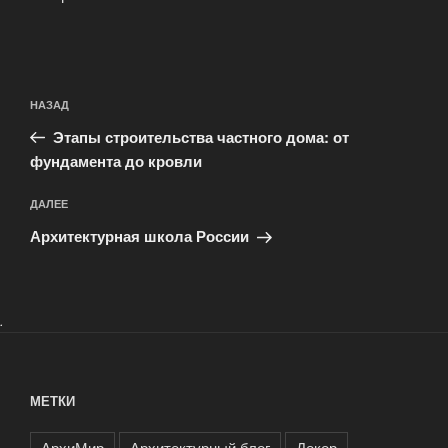
Навигация
Предыдущая
НАЗАД
по
запись:
записям
Этапы строительства частного дома: от
фундамента до кровли
Следующая
ДАЛЕЕ
запись
Архитектурная школа России
.
МЕТКИ
АрхиМир
Архитектурный блог
Декор