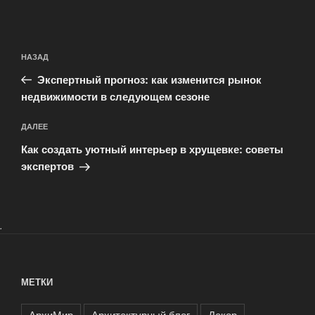
Навигация
Предыдущая
НАЗАД
по
запись:
записям
Экспертный прогноз: как изменится рынок
недвижимости в следующем сезоне
Следующая
ДАЛЕЕ
запись
Как создать уютный интерьер в хрущевке: советы
экспертов
.
МЕТКИ
АрхиМир
Архитектурный блог
Декор