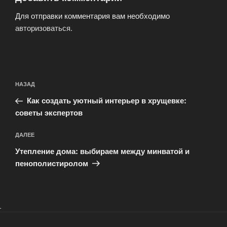
Для отправки комментария вам необходимо
авторизоваться
.
Навигация
Предыдущая
НАЗАД
по
запись:
записям
Как создать уютный интерьер в хрущевке:
советы экспертов
Следующая
ДАЛЕЕ
запись
Утепление дома: выбираем между минватой и
пенополистиролом
.